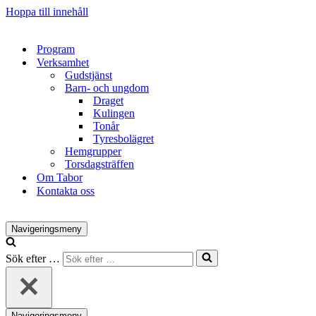
Hoppa till innehåll
Program
Verksamhet
Gudstjänst
Barn- och ungdom
Draget
Kulingen
Tonår
Tyresbolägret
Hemgrupper
Torsdagsträffen
Om Tabor
Kontakta oss
Navigeringsmeny
Sök efter …
Navigeringsmeny