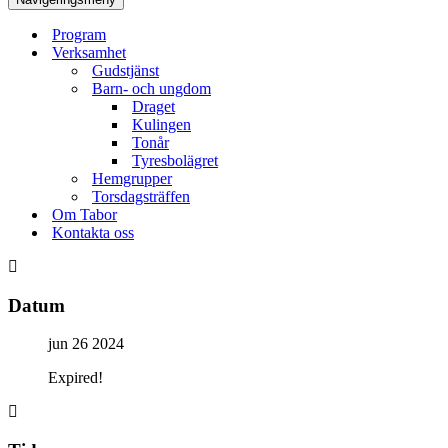
Program
Verksamhet
Gudstjänst
Barn- och ungdom
Draget
Kulingen
Tonår
Tyresbolägret
Hemgrupper
Torsdagsträffen
Om Tabor
Kontakta oss
Datum
jun 26 2024
Expired!