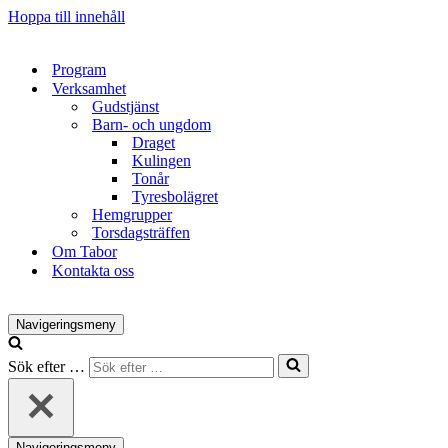
Hoppa till innehåll
Program
Verksamhet
Gudstjänst
Barn- och ungdom
Draget
Kulingen
Tonår
Tyresbolägret
Hemgrupper
Torsdagsträffen
Om Tabor
Kontakta oss
Navigeringsmeny
Sök efter …
Navigeringsmeny