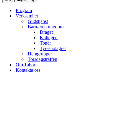
Program
Verksamhet
Gudstjänst
Barn- och ungdom
Draget
Kulingen
Tonår
Tyresbolägret
Hemgrupper
Torsdagsträffen
Om Tabor
Kontakta oss