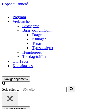
Hoppa till innehåll
Program
Verksamhet
Gudstjänst
Barn- och ungdom
Draget
Kulingen
Tonår
Tyresbolägret
Hemgrupper
Torsdagsträffen
Om Tabor
Kontakta oss
Navigeringsmeny
Sök efter …
Navigeringsmeny