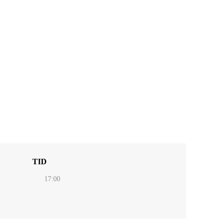
TID
17:00