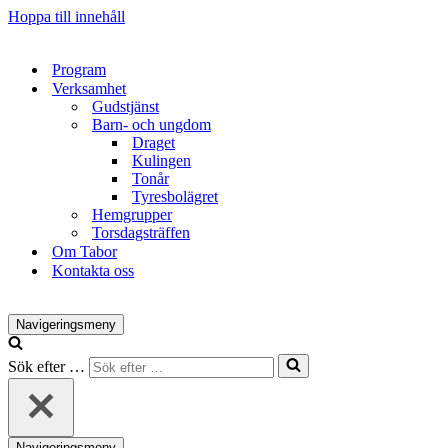
Hoppa till innehåll
Program
Verksamhet
Gudstjänst
Barn- och ungdom
Draget
Kulingen
Tonår
Tyresbolägret
Hemgrupper
Torsdagsträffen
Om Tabor
Kontakta oss
Navigeringsmeny
Sök efter …
Navigeringsmeny