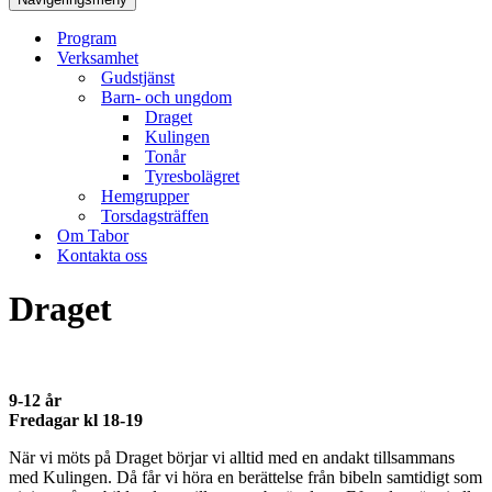
Program
Verksamhet
Gudstjänst
Barn- och ungdom
Draget
Kulingen
Tonår
Tyresbolägret
Hemgrupper
Torsdagsträffen
Om Tabor
Kontakta oss
Draget
9-12 år
Fredagar kl 18-19
När vi möts på Draget börjar vi alltid med en andakt tillsammans
med Kulingen. Då får vi höra en berättelse från bibeln samtidigt som