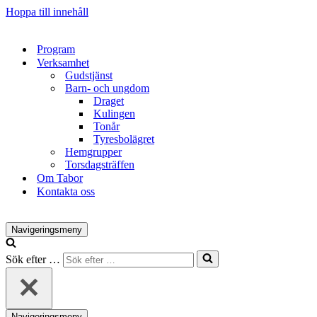
Hoppa till innehåll
Program
Verksamhet
Gudstjänst
Barn- och ungdom
Draget
Kulingen
Tonår
Tyresbolägret
Hemgrupper
Torsdagsträffen
Om Tabor
Kontakta oss
Navigeringsmeny
Sök efter …
Navigeringsmeny