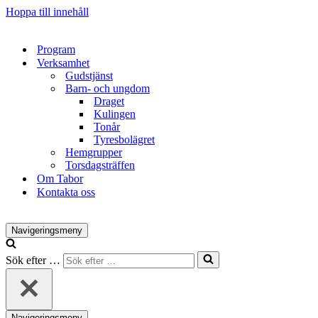
Hoppa till innehåll
Program
Verksamhet
Gudstjänst
Barn- och ungdom
Draget
Kulingen
Tonår
Tyresbolägret
Hemgrupper
Torsdagsträffen
Om Tabor
Kontakta oss
Navigeringsmeny
Sök efter …
Navigeringsmeny