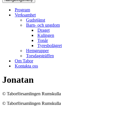
Program
Verksamhet
Gudstjänst
Barn- och ungdom
Draget
Kulingen
Tonår
Tyresbolägret
Hemgrupper
Torsdagsträffen
Om Tabor
Kontakta oss
Jonatan
© Taborförsamlingen Rumskulla
© Taborförsamlingen Rumskulla