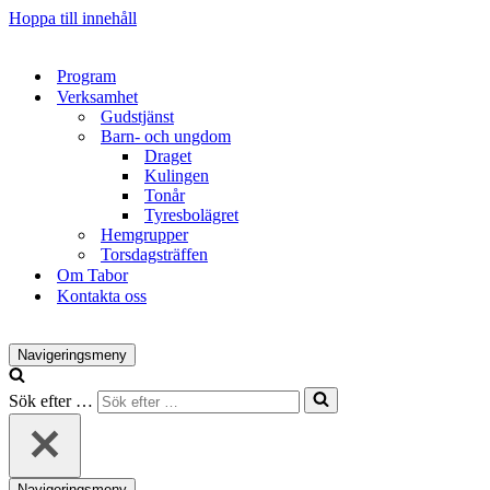
Hoppa till innehåll
Program
Verksamhet
Gudstjänst
Barn- och ungdom
Draget
Kulingen
Tonår
Tyresbolägret
Hemgrupper
Torsdagsträffen
Om Tabor
Kontakta oss
Navigeringsmeny
Sök efter …
Navigeringsmeny