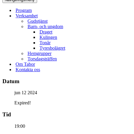
Program
Verksamhet
Gudstjänst
Barn- och ungdom
Draget
Kulingen
Tonår
Tyresbolägret
Hemgrupper
Torsdagsträffen
Om Tabor
Kontakta oss
Datum
jun 12 2024
Expired!
Tid
19:00