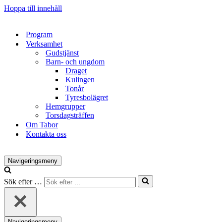
Hoppa till innehåll
Program
Verksamhet
Gudstjänst
Barn- och ungdom
Draget
Kulingen
Tonår
Tyresbolägret
Hemgrupper
Torsdagsträffen
Om Tabor
Kontakta oss
Navigeringsmeny
Sök efter …
Navigeringsmeny