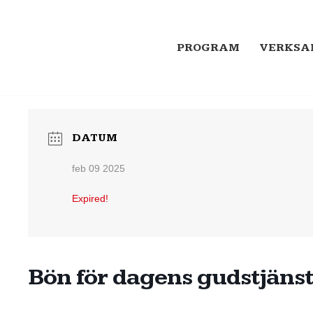
PROGRAM
VERKSA
DATUM
feb 09 2025
Expired!
Bön för dagens gudstjäns