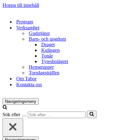
Hoppa till innehåll
Program
Verksamhet
Gudstjänst
Barn- och ungdom
Draget
Kulingen
Tonår
Tyresbolägret
Hemgrupper
Torsdagsträffen
Om Tabor
Kontakta oss
Navigeringsmeny
Sök efter …
Navigeringsmeny