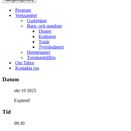
Program
Verksamhet
Gudstjänst
Barn- och ungdom
Draget
Kulingen
Tonår
Tyresbolägret
Hemgrupper
Torsdagsträffen
Om Tabor
Kontakta oss
Datum
okt 19 2025
Expired!
Tid
09:30