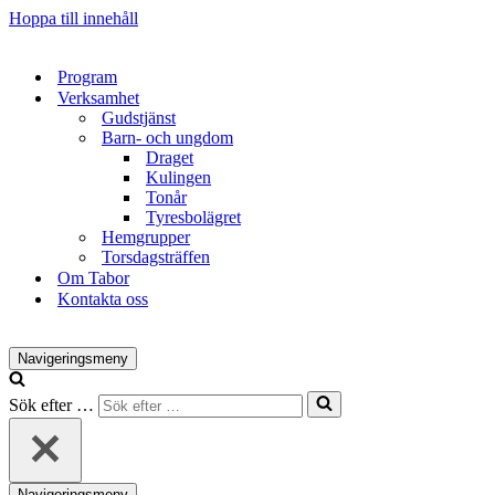
Hoppa till innehåll
Program
Verksamhet
Gudstjänst
Barn- och ungdom
Draget
Kulingen
Tonår
Tyresbolägret
Hemgrupper
Torsdagsträffen
Om Tabor
Kontakta oss
Navigeringsmeny
Sök efter …
Navigeringsmeny