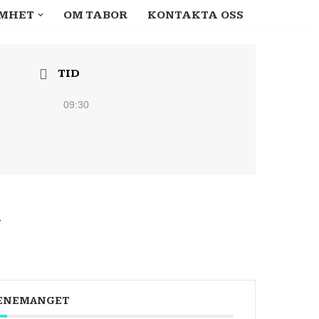
MHET
OM TABOR
KONTAKTA OSS
TID
09:30
t
VENEMANGET