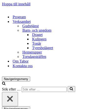
Hoppa till innehåll
Program
Verksamhet
Gudstjänst
Barn- och ungdom
Draget
Kulingen
Tonår
Tyresbolägret
Hemgrupper
Torsdagsträffen
Om Tabor
Kontakta oss
Navigeringsmeny
Sök efter …
Navigeringsmeny