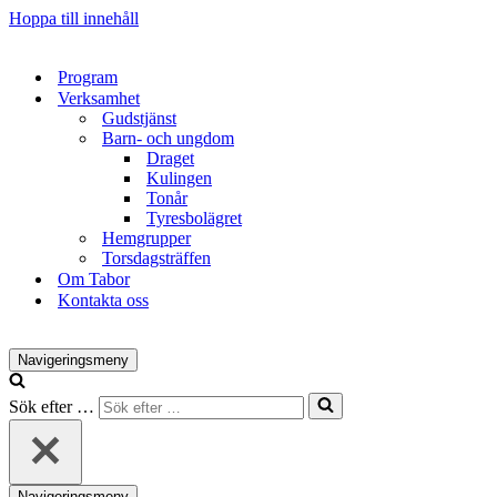
Hoppa till innehåll
Program
Verksamhet
Gudstjänst
Barn- och ungdom
Draget
Kulingen
Tonår
Tyresbolägret
Hemgrupper
Torsdagsträffen
Om Tabor
Kontakta oss
Navigeringsmeny
Sök efter …
Navigeringsmeny