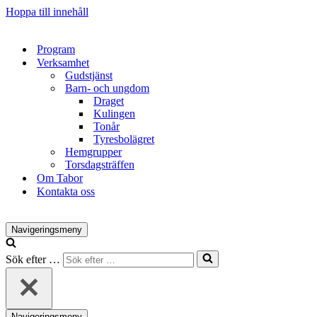
Hoppa till innehåll
Program
Verksamhet
Gudstjänst
Barn- och ungdom
Draget
Kulingen
Tonår
Tyresbolägret
Hemgrupper
Torsdagsträffen
Om Tabor
Kontakta oss
Navigeringsmeny
Sök efter …
Navigeringsmeny