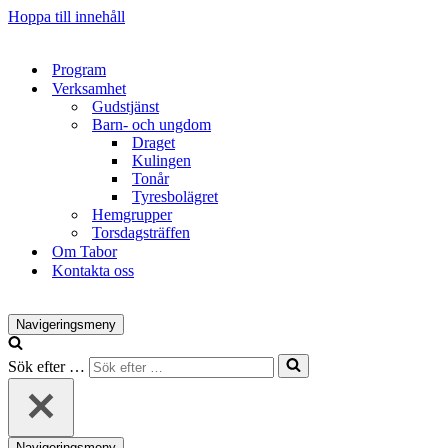
Hoppa till innehåll
Program
Verksamhet
Gudstjänst
Barn- och ungdom
Draget
Kulingen
Tonår
Tyresbolägret
Hemgrupper
Torsdagsträffen
Om Tabor
Kontakta oss
Navigeringsmeny
Sök efter …
Navigeringsmeny