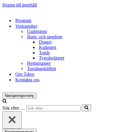
Hoppa till innehåll
Program
Verksamhet
Gudstjänst
Barn- och ungdom
Draget
Kulingen
Tonår
Tyresbolägret
Hemgrupper
Torsdagsträffen
Om Tabor
Kontakta oss
Navigeringsmeny
Sök efter …
Navigeringsmeny