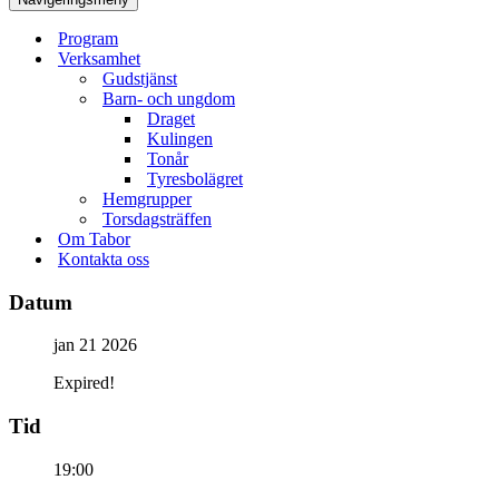
Program
Verksamhet
Gudstjänst
Barn- och ungdom
Draget
Kulingen
Tonår
Tyresbolägret
Hemgrupper
Torsdagsträffen
Om Tabor
Kontakta oss
Datum
jan 21 2026
Expired!
Tid
19:00