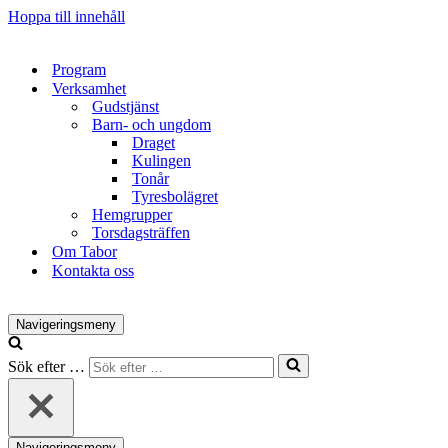
Hoppa till innehåll
Program
Verksamhet
Gudstjänst
Barn- och ungdom
Draget
Kulingen
Tonår
Tyresbolägret
Hemgrupper
Torsdagsträffen
Om Tabor
Kontakta oss
Navigeringsmeny
Sök efter …
Navigeringsmeny