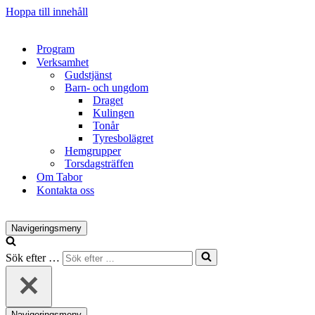
Hoppa till innehåll
Program
Verksamhet
Gudstjänst
Barn- och ungdom
Draget
Kulingen
Tonår
Tyresbolägret
Hemgrupper
Torsdagsträffen
Om Tabor
Kontakta oss
Navigeringsmeny
Sök efter …
Navigeringsmeny