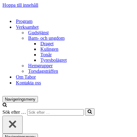
Hoppa till innehåll
Program
Verksamhet
Gudstjänst
Barn- och ungdom
Draget
Kulingen
Tonår
Tyresbolägret
Hemgrupper
Torsdagsträffen
Om Tabor
Kontakta oss
Navigeringsmeny
Sök efter …
Navigeringsmeny