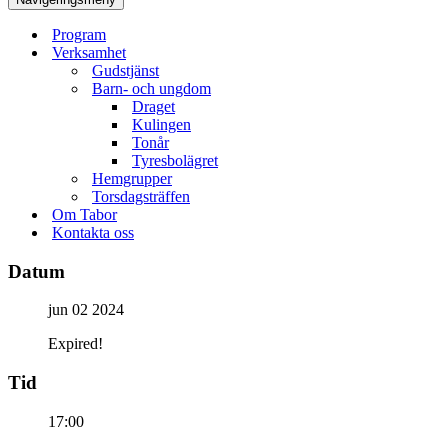
Program
Verksamhet
Gudstjänst
Barn- och ungdom
Draget
Kulingen
Tonår
Tyresbolägret
Hemgrupper
Torsdagsträffen
Om Tabor
Kontakta oss
Datum
jun 02 2024
Expired!
Tid
17:00