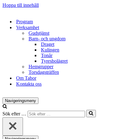
Hoppa till innehåll
Program
Verksamhet
Gudstjänst
Barn- och ungdom
Draget
Kulingen
Tonår
Tyresbolägret
Hemgrupper
Torsdagsträffen
Om Tabor
Kontakta oss
Navigeringsmeny
Sök efter …
Navigeringsmeny