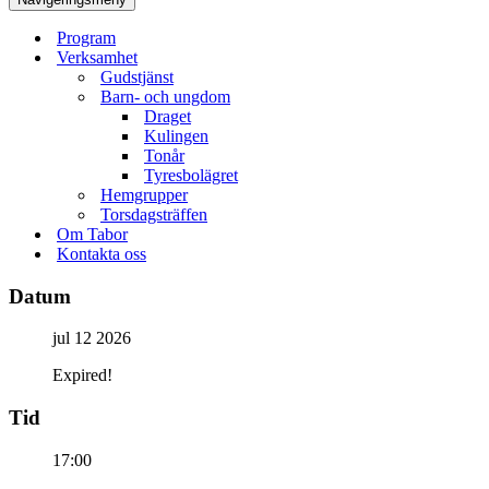
Program
Verksamhet
Gudstjänst
Barn- och ungdom
Draget
Kulingen
Tonår
Tyresbolägret
Hemgrupper
Torsdagsträffen
Om Tabor
Kontakta oss
Datum
jul 12 2026
Expired!
Tid
17:00