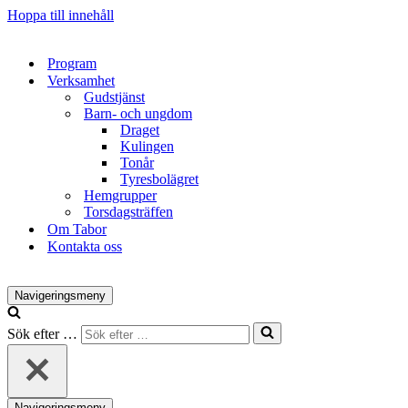
Hoppa till innehåll
Program
Verksamhet
Gudstjänst
Barn- och ungdom
Draget
Kulingen
Tonår
Tyresbolägret
Hemgrupper
Torsdagsträffen
Om Tabor
Kontakta oss
Navigeringsmeny
Sök efter …
Navigeringsmeny