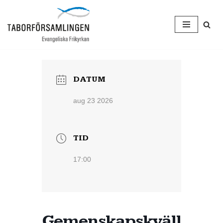
Hoppa
till
innehåll
DATUM
aug 23 2026
TID
17:00
Gemenskapskväll