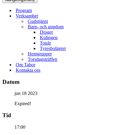
Program
Verksamhet
Gudstjänst
Barn- och ungdom
Draget
Kulingen
Tonår
Tyresbolägret
Hemgrupper
Torsdagsträffen
Om Tabor
Kontakta oss
Datum
jun 18 2023
Expired!
Tid
17:00