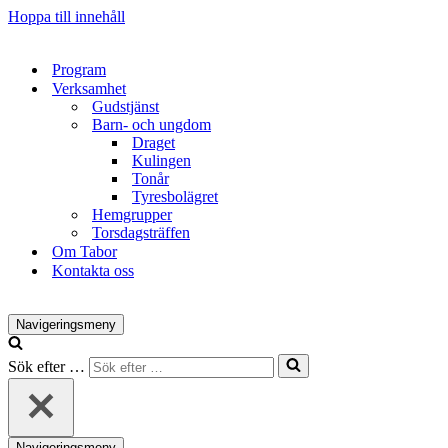
Hoppa till innehåll
Program
Verksamhet
Gudstjänst
Barn- och ungdom
Draget
Kulingen
Tonår
Tyresbolägret
Hemgrupper
Torsdagsträffen
Om Tabor
Kontakta oss
Navigeringsmeny
Sök efter …
Navigeringsmeny