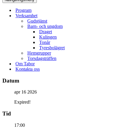
Program
Verksamhet
Gudstjänst
Barn- och ungdom
Draget
Kulingen
Tonår
Tyresbolägret
Hemgrupper
Torsdagsträffen
Om Tabor
Kontakta oss
Datum
apr 16 2026
Expired!
Tid
17:00