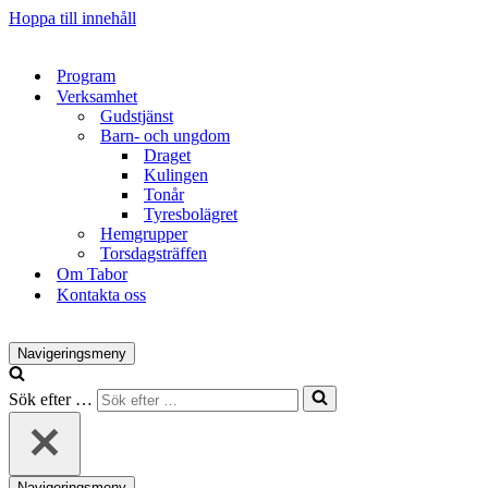
Hoppa till innehåll
Program
Verksamhet
Gudstjänst
Barn- och ungdom
Draget
Kulingen
Tonår
Tyresbolägret
Hemgrupper
Torsdagsträffen
Om Tabor
Kontakta oss
Navigeringsmeny
Sök efter …
Navigeringsmeny