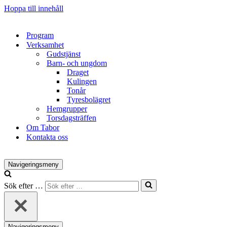
Hoppa till innehåll
Program
Verksamhet
Gudstjänst
Barn- och ungdom
Draget
Kulingen
Tonår
Tyresbolägret
Hemgrupper
Torsdagsträffen
Om Tabor
Kontakta oss
Navigeringsmeny
Sök efter …
Navigeringsmeny