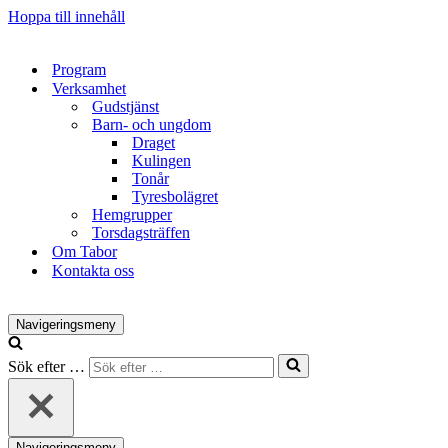
Hoppa till innehåll
Program
Verksamhet
Gudstjänst
Barn- och ungdom
Draget
Kulingen
Tonår
Tyresbolägret
Hemgrupper
Torsdagsträffen
Om Tabor
Kontakta oss
Navigeringsmeny
Sök efter …
Navigeringsmeny