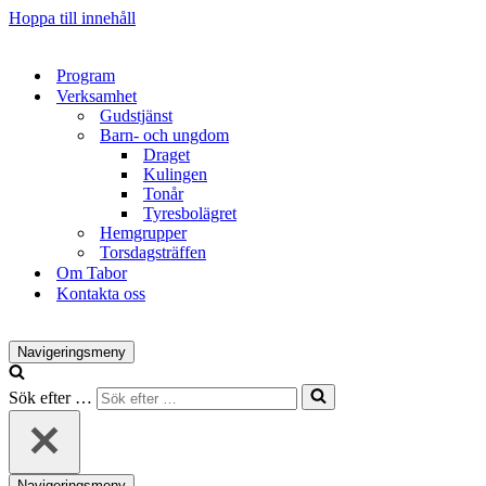
Hoppa till innehåll
Program
Verksamhet
Gudstjänst
Barn- och ungdom
Draget
Kulingen
Tonår
Tyresbolägret
Hemgrupper
Torsdagsträffen
Om Tabor
Kontakta oss
Navigeringsmeny
Sök efter …
Navigeringsmeny