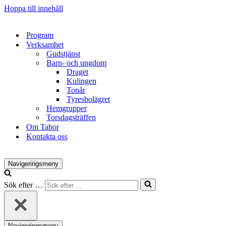
Hoppa till innehåll
Program
Verksamhet
Gudstjänst
Barn- och ungdom
Draget
Kulingen
Tonår
Tyresbolägret
Hemgrupper
Torsdagsträffen
Om Tabor
Kontakta oss
Navigeringsmeny
Sök efter …
Navigeringsmeny