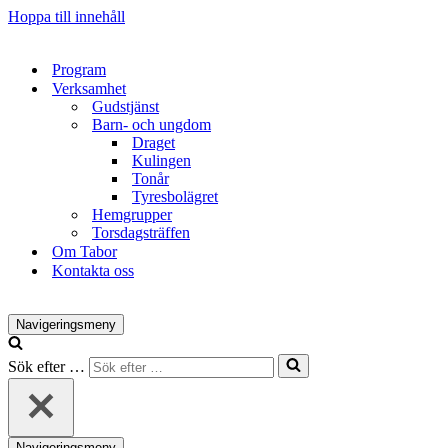
Hoppa till innehåll
Program
Verksamhet
Gudstjänst
Barn- och ungdom
Draget
Kulingen
Tonår
Tyresbolägret
Hemgrupper
Torsdagsträffen
Om Tabor
Kontakta oss
Navigeringsmeny
Sök efter …
Navigeringsmeny