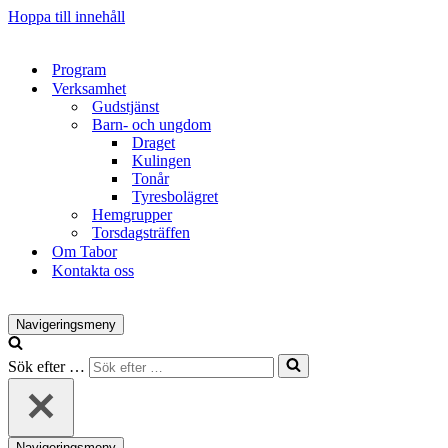
Hoppa till innehåll
Program
Verksamhet
Gudstjänst
Barn- och ungdom
Draget
Kulingen
Tonår
Tyresbolägret
Hemgrupper
Torsdagsträffen
Om Tabor
Kontakta oss
Navigeringsmeny
Sök efter …
Navigeringsmeny