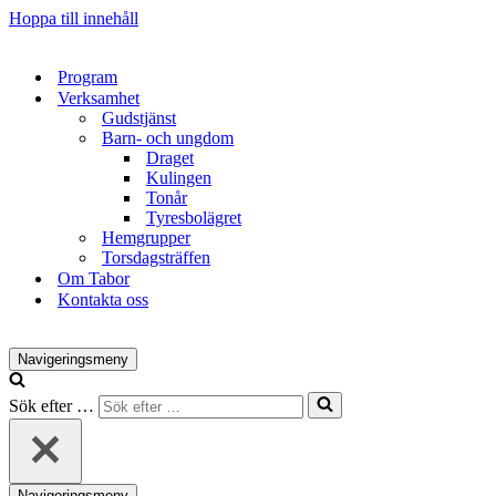
Hoppa till innehåll
Program
Verksamhet
Gudstjänst
Barn- och ungdom
Draget
Kulingen
Tonår
Tyresbolägret
Hemgrupper
Torsdagsträffen
Om Tabor
Kontakta oss
Navigeringsmeny
Sök efter …
Navigeringsmeny