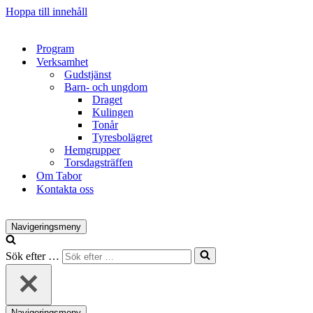
Hoppa till innehåll
Program
Verksamhet
Gudstjänst
Barn- och ungdom
Draget
Kulingen
Tonår
Tyresbolägret
Hemgrupper
Torsdagsträffen
Om Tabor
Kontakta oss
Navigeringsmeny
Sök efter …
Navigeringsmeny