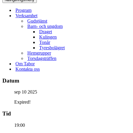
Program
Verksamhet
Gudstjänst
Barn- och ungdom
Draget
Kulingen
Tonår
Tyresbolägret
Hemgrupper
Torsdagsträffen
Om Tabor
Kontakta oss
Datum
sep 10 2025
Expired!
Tid
19:00