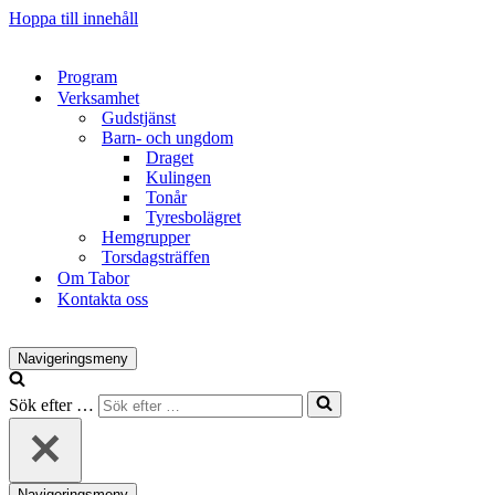
Hoppa till innehåll
Program
Verksamhet
Gudstjänst
Barn- och ungdom
Draget
Kulingen
Tonår
Tyresbolägret
Hemgrupper
Torsdagsträffen
Om Tabor
Kontakta oss
Navigeringsmeny
Sök efter …
Navigeringsmeny