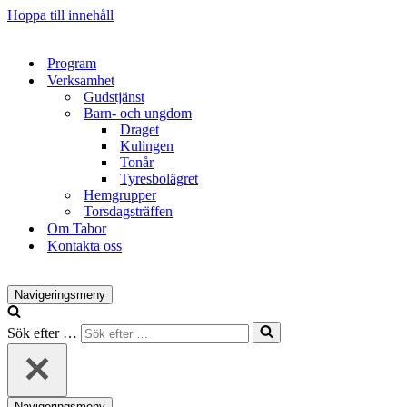
Hoppa till innehåll
Program
Verksamhet
Gudstjänst
Barn- och ungdom
Draget
Kulingen
Tonår
Tyresbolägret
Hemgrupper
Torsdagsträffen
Om Tabor
Kontakta oss
Navigeringsmeny
Sök efter …
Navigeringsmeny