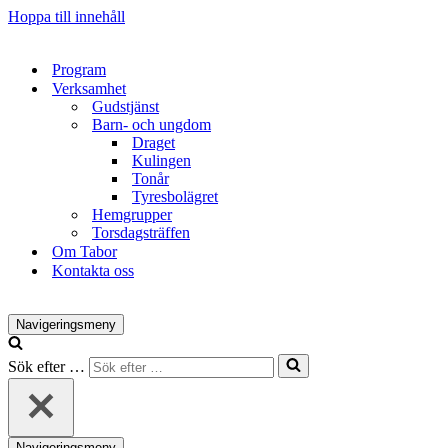
Hoppa till innehåll
Program
Verksamhet
Gudstjänst
Barn- och ungdom
Draget
Kulingen
Tonår
Tyresbolägret
Hemgrupper
Torsdagsträffen
Om Tabor
Kontakta oss
Navigeringsmeny
Sök efter …
Navigeringsmeny