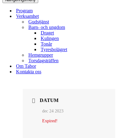
Program
Verksamhet
Gudstjänst
Barn- och ungdom
Draget
Kulingen
Tonår
Tyresbolägret
Hemgrupper
Torsdagsträffen
Om Tabor
Kontakta oss
DATUM
dec 24 2023
Expired!