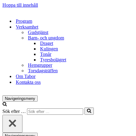
Hoppa till innehåll
Program
Verksamhet
Gudstjänst
Barn- och ungdom
Draget
Kulingen
Tonår
Tyresbolägret
Hemgrupper
Torsdagsträffen
Om Tabor
Kontakta oss
Navigeringsmeny
Sök efter …
Navigeringsmeny