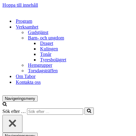
Hoppa till innehåll
Program
Verksamhet
Gudstjänst
Barn- och ungdom
Draget
Kulingen
Tonår
Tyresbolägret
Hemgrupper
Torsdagsträffen
Om Tabor
Kontakta oss
Navigeringsmeny
Sök efter …
Navigeringsmeny