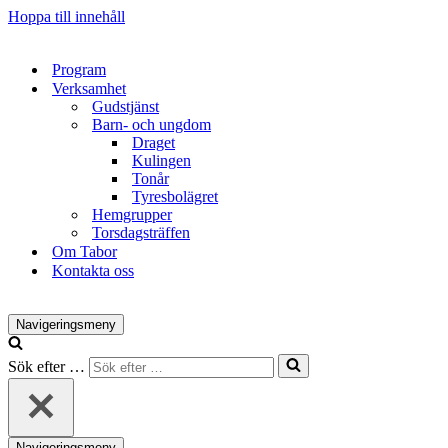
Hoppa till innehåll
Program
Verksamhet
Gudstjänst
Barn- och ungdom
Draget
Kulingen
Tonår
Tyresbolägret
Hemgrupper
Torsdagsträffen
Om Tabor
Kontakta oss
Navigeringsmeny
Sök efter …
Navigeringsmeny