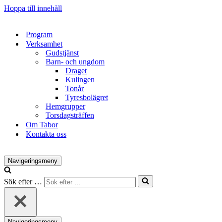
Hoppa till innehåll
Program
Verksamhet
Gudstjänst
Barn- och ungdom
Draget
Kulingen
Tonår
Tyresbolägret
Hemgrupper
Torsdagsträffen
Om Tabor
Kontakta oss
Navigeringsmeny
Sök efter …
Navigeringsmeny