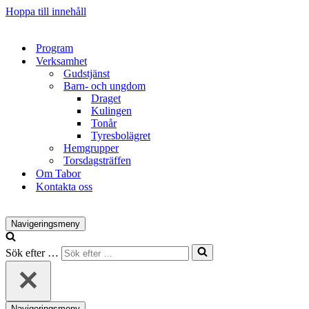
Hoppa till innehåll
Program
Verksamhet
Gudstjänst
Barn- och ungdom
Draget
Kulingen
Tonår
Tyresbolägret
Hemgrupper
Torsdagsträffen
Om Tabor
Kontakta oss
Navigeringsmeny
Sök efter …
Navigeringsmeny