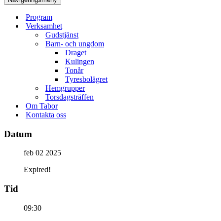
Program
Verksamhet
Gudstjänst
Barn- och ungdom
Draget
Kulingen
Tonår
Tyresbolägret
Hemgrupper
Torsdagsträffen
Om Tabor
Kontakta oss
Datum
feb 02 2025
Expired!
Tid
09:30